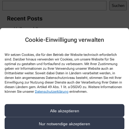
Suchen
Recent Posts
Hello world!
Cookie-Einwilligung verwalten
Recent Comments
A WordPress Commenter
zu
Hello world!
Wir setzen Cookies, die für den Betrieb der Website technisch erforderlich
sind. Darüber hinaus verwenden wir Cookies, um unsere Website für Sie
optimal zu gestalten und fortlaufend zu verbessern. Mit Ihrer Zustimmung
geben wir Informationen zu Ihrer Verwendung unserer Website auch an
Drittanbieter weiter. Soweit dabei Daten in Ländern verarbeitet werden, in
denen kein angemessenes Datenschutzniveau besteht, stimmen Sie mit Ihrer
Kontakt
Einwilligung zur Nutzung dieser Dienste auch der Verarbeitung Ihrer Daten in
diesen Ländern gem. Artikel 49 Abs. 1 lit. a DSGVO zu. Weitere Informationen
können Sie unserer
Datenschutzerklärung
entnehmen.
Apotheke im Bahnhof Rosenheim
Südtiroler Platz 1
,
83022
Rosenheim
08031 - 941250
Alle akzeptieren
08031 - 9412510
Nur notwendige akzeptieren
info@apotheke-bhf-ro.de